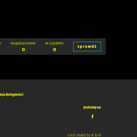
:
wypożyczone:
w czytelni:
sprawdź
0
0
acja dostępności
Jesteśmy na:
v.1.4.0 created by IK & H7