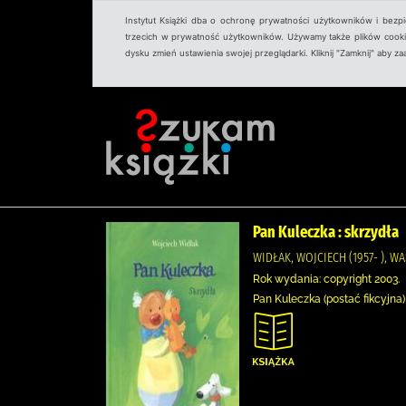
Instytut Książki dba o ochronę prywatności użytkowników i bezp
trzecich w prywatność użytkowników. Używamy także plików cookies
dysku zmień ustawienia swojej przeglądarki. Kliknij "Zamknij" aby z
Pan Kuleczka : skrzydła
WIDŁAK, WOJCIECH (1957- ), W
Rok wydania: copyright 2003.
Pan Kuleczka (postać fikcyjna