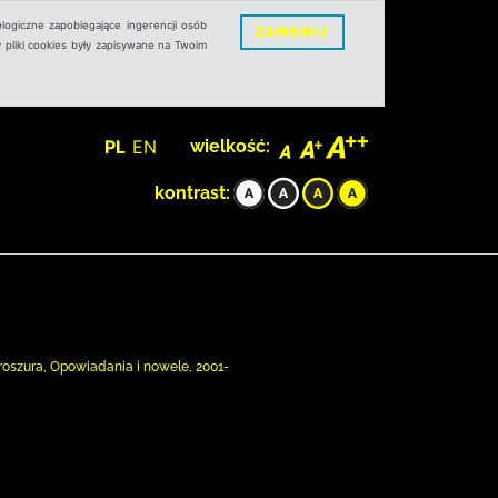
logiczne zapobiegające ingerencji osób
ZAMKNIJ
 pliki cookies były zapisywane na Twoim
PL
EN
wielkość:
kontrast:
Broszura, Opowiadania i nowele, 2001-