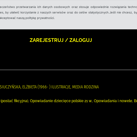
ieczeństwo przetwarzania ich danych osobowych oraz stosuje odpowiednie rozwiązania techno
, by ułatwić korzystanie z naszych serwisów oraz do celów statystycznych.Jeśli nie chcesz, by
aakceptować naszą politykę prywatności.
ZAREJESTRUJ / ZALOGUJ
ASIUCZYŃSKA, ELŻBIETA (1966- ) ILUSTRACJE, MEDIA RODZINA
) (postać fikcyjna), Opowiadanie dziecięce polskie 21 w., Opowiadania i nowele, 