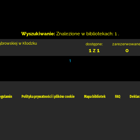
Wyszukiwanie:
Znalezione w bibliotekach: 1 .
Dąbrowskiej w Kłodzku
dostępne:
zarezerwowane
1 z 1
0
1
egulamin
Polityka prywatności i plików cookie
Mapa bibliotek
FAQ
Deklar