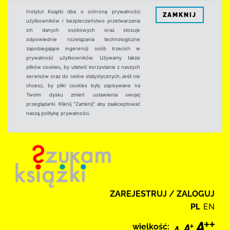
Instytut Książki dba o ochronę prywatności
ZAMKNIJ
użytkowników i bezpieczeństwo przetwarzania
ich danych osobowych oraz stosuje
odpowiednie rozwiązania technologiczne
zapobiegające ingerencji osób trzecich w
prywatność użytkowników. Używamy także
plików cookies, by ułatwić korzystanie z naszych
serwisów oraz do celów statystycznych.Jeśli nie
chcesz, by pliki cookies były zapisywane na
Twoim dysku zmień ustawienia swojej
przeglądarki. Kliknij "Zamknij" aby zaakceptować
naszą politykę prywatności.
ZAREJESTRUJ / ZALOGUJ
PL
EN
wielkość: