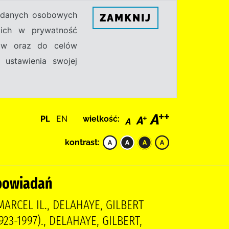
h danych osobowych
ZAMKNIJ
ecich w prywatność
sów oraz do celów
 ustawienia swojej
PL
EN
wielkość:
kontrast:
opowiadań
ARCEL IL., DELAHAYE, GILBERT
923-1997)., DELAHAYE, GILBERT,