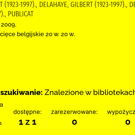
 (1923-1997)., DELAHAYE, GILBERT (1923-1997)., 
)., PUBLICAT
 2009.
ięce belgijskie 20 w. 20 w.
szukiwanie:
Znalezione w bibliotekach:
ka
dostępne:
zarezerwowane:
wypożycz
1 z 1
0
0
1