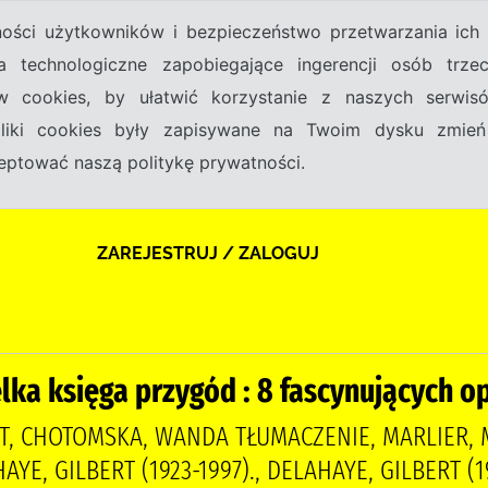
tności użytkowników i bezpieczeństwo przetwarzania ic
a technologiczne zapobiegające ingerencji osób trz
w cookies, by ułatwić korzystanie z naszych serwi
 pliki cookies były zapisywane na Twoim dysku zmień
kceptować naszą politykę prywatności.
ZAREJESTRUJ / ZALOGUJ
lka księga przygód : 8 fascynujących 
T, CHOTOMSKA, WANDA TŁUMACZENIE, MARLIER, M
HAYE, GILBERT (1923-1997)., DELAHAYE, GILBERT (1