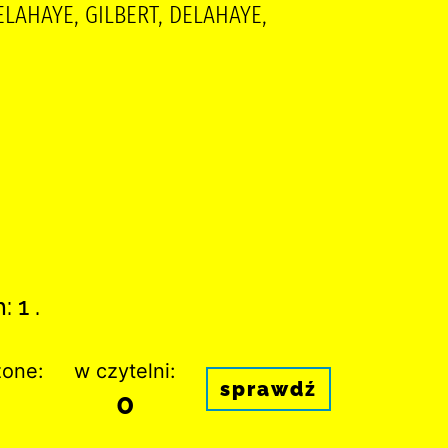
DELAHAYE, GILBERT, DELAHAYE,
 1 .
one:
w czytelni:
sprawdź
0