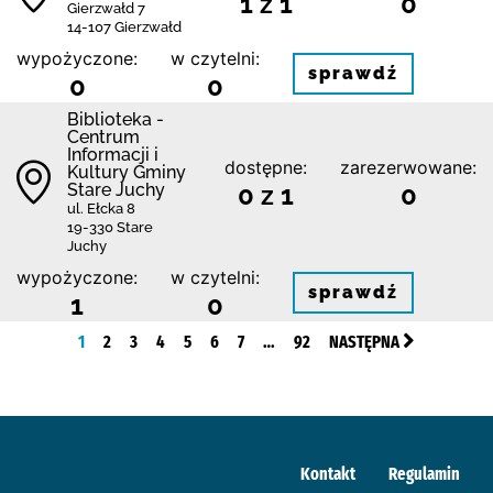
1 z 1
0
Gierzwałd 7
14-107 Gierzwałd
wypożyczone:
w czytelni:
sprawdź
0
0
Biblioteka -
Centrum
Informacji i
dostępne:
zarezerwowane:
Kultury Gminy
Stare Juchy
0 z 1
0
ul. Ełcka 8
19-330 Stare
Juchy
wypożyczone:
w czytelni:
sprawdź
1
0
1
2
3
4
5
6
7
…
92
NASTĘPNA
Kontakt
Regulamin