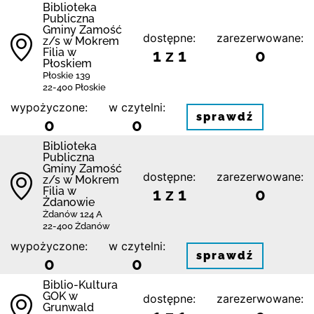
Biblio­teka
Publiczna
Gminy Zamość
dostępne:
zarezerwowane:
z/s w Mokrem
Filia w
1 z 1
0
Płoskiem
Płoskie 139
22-400 Płoskie
wypożyczone:
w czytelni:
sprawdź
0
0
Biblio­teka
Publiczna
Gminy Zamość
dostępne:
zarezerwowane:
z/s w Mokrem
Filia w
1 z 1
0
Żdanowie
Żdanów 124 A
22-400 Żdanów
wypożyczone:
w czytelni:
sprawdź
0
0
Biblio-Kultura
GOK w
dostępne:
zarezerwowane:
Grunwald