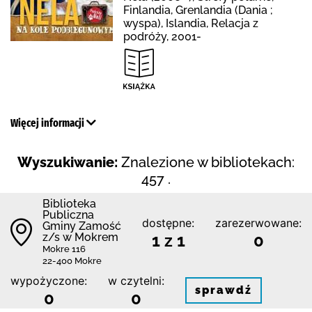
Finlandia, Grenlandia (Dania ;
wyspa), Islandia, Relacja z
podróży, 2001-
Więcej informacji
Wyszukiwanie:
Znalezione w bibliotekach:
457 .
Biblio­teka
Publiczna
dostępne:
zarezerwowane:
Gminy Zamość
z/s w Mokrem
1 z 1
0
Mokre 116
22-400 Mokre
wypożyczone:
w czytelni:
sprawdź
0
0