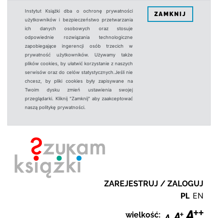
Instytut Książki dba o ochronę prywatności
ZAMKNIJ
użytkowników i bezpieczeństwo przetwarzania
ich danych osobowych oraz stosuje
odpowiednie rozwiązania technologiczne
zapobiegające ingerencji osób trzecich w
prywatność użytkowników. Używamy także
plików cookies, by ułatwić korzystanie z naszych
serwisów oraz do celów statystycznych.Jeśli nie
chcesz, by pliki cookies były zapisywane na
Twoim dysku zmień ustawienia swojej
przeglądarki. Kliknij "Zamknij" aby zaakceptować
naszą politykę prywatności.
ZAREJESTRUJ / ZALOGUJ
PL
EN
wielkość: