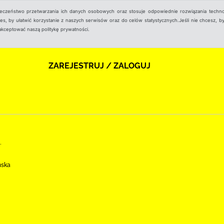
ieczeństwo przetwarzania ich danych osobowych oraz stosuje odpowiednie rozwiązania techno
, by ułatwić korzystanie z naszych serwisów oraz do celów statystycznych.Jeśli nie chcesz, by
aakceptować naszą politykę prywatności.
ZAREJESTRUJ / ZALOGUJ
.
ńska