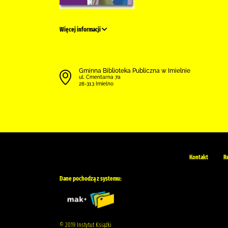
Więcej informacji
Gminna Biblioteka Publiczna w Imielnie
ul. Cmentarna 7a
28-313 Imielno
Kontakt
R
Dane pochodzą z systemu:
© 2019 Instytut Książki