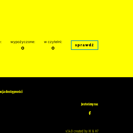
:
wypożyczone:
w czytelni:
sprawdź
0
0
acja dostępności
Jesteśmy na:
v.1.4.0 created by IK & H7