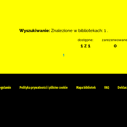
Wyszukiwanie:
Znalezione w bibliotekach: 1 .
dostępne:
zarezerwowane
1 z 1
0
1
egulamin
Polityka prywatności i plików cookie
Mapa bibliotek
FAQ
Deklar