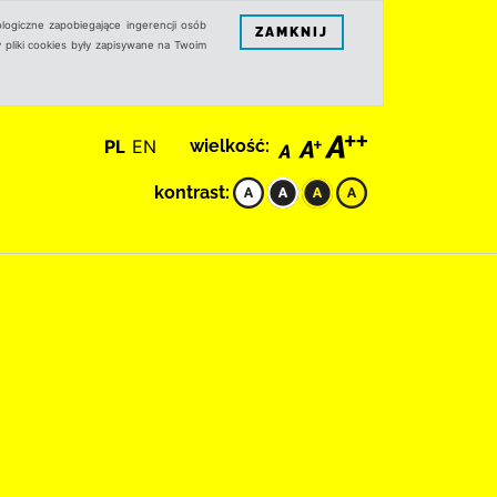
logiczne zapobiegające ingerencji osób
ZAMKNIJ
 pliki cookies były zapisywane na Twoim
PL
EN
wielkość:
kontrast: