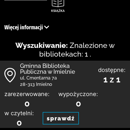
Więcej informacji
Wyszukiwanie:
Znalezione w
bibliotekach: 1 .
Gminna Biblioteka
dostępne:
Publiczna w Imielnie
1 z 1
ul. Cmentarna 7a
28-313 Imielno
zarezerwowane:
wypożyczone:
0
0
w czytelni:
sprawdź
0