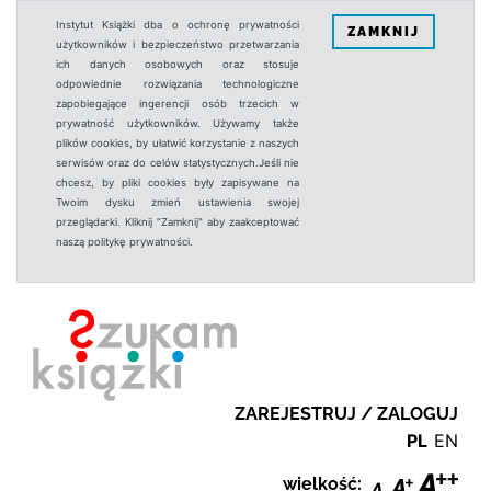
Instytut Książki dba o ochronę prywatności
ZAMKNIJ
użytkowników i bezpieczeństwo przetwarzania
ich danych osobowych oraz stosuje
odpowiednie rozwiązania technologiczne
zapobiegające ingerencji osób trzecich w
prywatność użytkowników. Używamy także
plików cookies, by ułatwić korzystanie z naszych
serwisów oraz do celów statystycznych.Jeśli nie
chcesz, by pliki cookies były zapisywane na
Twoim dysku zmień ustawienia swojej
przeglądarki. Kliknij "Zamknij" aby zaakceptować
naszą politykę prywatności.
ZAREJESTRUJ / ZALOGUJ
PL
EN
wielkość: