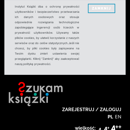
Instytut Książki dba o ochronę prywatności
ZAMKNIJ
użytkowników i bezpieczeństwo przetwarzania
ich danych osobowych oraz stosuje
odpowiednie rozwiązania technologiczne
zapobiegające ingerencji osób trzecich w
prywatność użytkowników. Używamy także
plików cookies, by ułatwić korzystanie z naszych
serwisów oraz do celów statystycznych.Jeśli nie
chcesz, by pliki cookies były zapisywane na
Twoim dysku zmień ustawienia swojej
przeglądarki. Kliknij "Zamknij" aby zaakceptować
naszą politykę prywatności.
ZAREJESTRUJ / ZALOGUJ
PL
EN
wielkość: