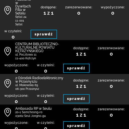
w
Dywitach
dostępne:
zarezerwowane:
wypożyczone:
Filia w
1 z 1
0
0
Sętalu
Sętal 24
11-001
Sętal
w czytelni:
sprawdź
0
CENTRUM BIBLIOTECZNO-
KULTURALNE POWIATU
dostępne:
zarezerwowane:
KĘTRZYŃSKIEGO
1 z 1
0
ul. Pocztowa 11
11-400 Kętrzyn
wypożyczone:
w czytelni:
sprawdź
0
0
2 Ośrodek Radioelektroniczny
dostępne:
zarezerwowane:
w Przasnyszu
1 z 1
0
ul. Makowska 69
06-300 Przasnysz
wypożyczone:
w czytelni:
sprawdź
0
0
Ambasada RP w Seulu
dostępne:
zarezerwowane:
20-1 Samcheong-ro
1 z 1
0
03062 Seul Jongno-gu
wypożyczone:
w czytelni:
sprawdź
0
0