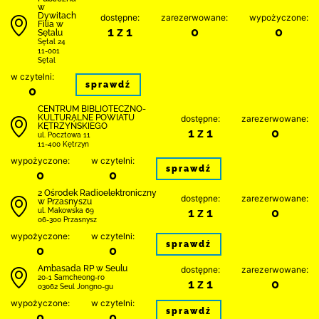
w
Dywitach
dostępne:
zarezerwowane:
wypożyczone:
Filia w
1 z 1
0
0
Sętalu
Sętal 24
11-001
Sętal
w czytelni:
sprawdź
0
CENTRUM BIBLIOTECZNO-
KULTURALNE POWIATU
dostępne:
zarezerwowane:
KĘTRZYŃSKIEGO
1 z 1
0
ul. Pocztowa 11
11-400 Kętrzyn
wypożyczone:
w czytelni:
sprawdź
0
0
2 Ośrodek Radioelektroniczny
dostępne:
zarezerwowane:
w Przasnyszu
1 z 1
0
ul. Makowska 69
06-300 Przasnysz
wypożyczone:
w czytelni:
sprawdź
0
0
Ambasada RP w Seulu
dostępne:
zarezerwowane:
20-1 Samcheong-ro
1 z 1
0
03062 Seul Jongno-gu
wypożyczone:
w czytelni:
sprawdź
0
0