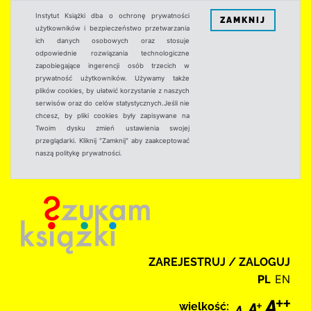
Instytut Książki dba o ochronę prywatności
ZAMKNIJ
użytkowników i bezpieczeństwo przetwarzania
ich danych osobowych oraz stosuje
odpowiednie rozwiązania technologiczne
zapobiegające ingerencji osób trzecich w
prywatność użytkowników. Używamy także
plików cookies, by ułatwić korzystanie z naszych
serwisów oraz do celów statystycznych.Jeśli nie
chcesz, by pliki cookies były zapisywane na
Twoim dysku zmień ustawienia swojej
przeglądarki. Kliknij "Zamknij" aby zaakceptować
naszą politykę prywatności.
ZAREJESTRUJ / ZALOGUJ
PL
EN
wielkość: