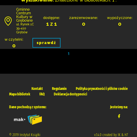
Wyszukiwanie:
Znalezione w bibliotekach: 1 .
Gminne
Centrum
Kultury w
dostępne:
zarezerwowane:
wypożyczone:
Grębowie
1 z 1
0
0
ul. Rynek 1C
39-410
Grębów
w czytelni:
sprawdź
0
1
Kontakt
Regulamin
Polityka prywatności i plików cookie
Mapa bibliotek
FAQ
Deklaracja dostępności
Dane pochodzą z systemu:
Jesteśmy na:
© 2019 Instytut Książki
v.1.4.0 created by IK & H7