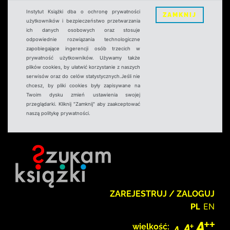
Instytut Książki dba o ochronę prywatności
ZAMKNIJ
użytkowników i bezpieczeństwo przetwarzania
ich danych osobowych oraz stosuje
odpowiednie rozwiązania technologiczne
zapobiegające ingerencji osób trzecich w
prywatność użytkowników. Używamy także
plików cookies, by ułatwić korzystanie z naszych
serwisów oraz do celów statystycznych.Jeśli nie
chcesz, by pliki cookies były zapisywane na
Twoim dysku zmień ustawienia swojej
przeglądarki. Kliknij "Zamknij" aby zaakceptować
naszą politykę prywatności.
ZAREJESTRUJ / ZALOGUJ
PL
EN
wielkość: