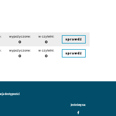
:
wypożyczone:
w czytelni:
sprawdź
0
0
:
wypożyczone:
w czytelni:
sprawdź
0
0
acja dostępności
Jesteśmy na: