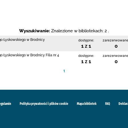
Wyszukiwanie:
Znalezione w bibliotekach: 2 .
ego Łyskowskiego w Brodnicy
dostępne:
zarezerwowane
1 z 1
0
go Łyskowskiego w Brodnicy Filia nr 4
dostępne:
zarezerwowane
1 z 1
0
1
egulamin
Polityka prywatności i plików cookie
Mapa bibliotek
FAQ
Deklar