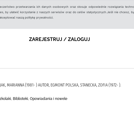
ieczeństwo przetwarzania ich danych osobowych oraz stosuje odpowiednie rozwiązania techno
, by ułatwić korzystanie z naszych serwisów oraz do celów statystycznych.Jeśli nie chcesz, by
aakceptować naszą politykę prywatności.
ZAREJESTRUJ / ZALOGUJ
EJAK, MARIANNA (1981- ) AUTOR, EGMONT POLSKA, STANECKA, ZOFIA (1972- ).
szkolaki, Biblioteki, Opowiadania i nowele