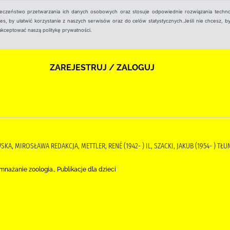
ieczeństwo przetwarzania ich danych osobowych oraz stosuje odpowiednie rozwiązania techno
, by ułatwić korzystanie z naszych serwisów oraz do celów statystycznych.Jeśli nie chcesz, by
aakceptować naszą politykę prywatności.
ZAREJESTRUJ / ZALOGUJ
KA, MIROSŁAWA REDAKCJA, METTLER, RENÉ (1942- ) IL, SZACKI, JAKUB (1954- ) T
nażanie zoologia., Publikacje dla dzieci