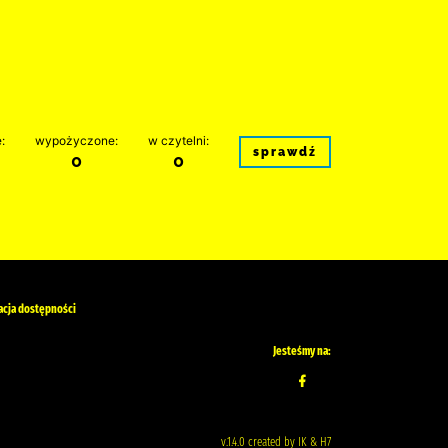
:
wypożyczone:
w czytelni:
sprawdź
0
0
acja dostępności
Jesteśmy na:
v.1.4.0 created by IK & H7