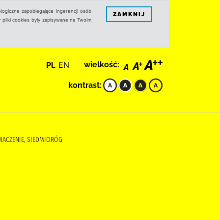
logiczne zapobiegające ingerencji osób
ZAMKNIJ
 pliki cookies były zapisywane na Twoim
PL
EN
wielkość:
kontrast:
ŁUMACZENIE, SIEDMIORÓG