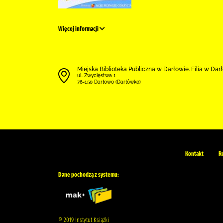
Więcej informacji
Miejska Biblioteka Publiczna w Darłowie. Filia w Da
ul. Zwycięstwa 1
76-150 Darłowo (Darłówko)
Kontakt
R
Dane pochodzą z systemu:
© 2019 Instytut Książki