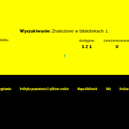
Wyszukiwanie:
Znalezione w bibliotekach: 1 .
rłówku
dostępne:
zarezerwowane
1 z 1
0
1
egulamin
Polityka prywatności i plików cookie
Mapa bibliotek
FAQ
Deklar