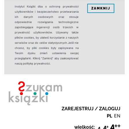
Instytut Książki dba o ochronę prywatności
ZAMKNIJ
użytkowników i bezpieczeństwo przetwarzania
ich danych osobowych oraz stosuje
odpowiednie rozwiązania technologiczne
zapobiegające ingerencji osób trzecich w
prywatność użytkowników. Używamy także
plików cookies, by ułatwić korzystanie z naszych
serwisów oraz do celów statystycznych.Jeśli nie
chcesz, by pliki cookies były zapisywane na
Twoim dysku zmień ustawienia swojej
przeglądarki. Kliknij "Zamknij" aby zaakceptować
naszą politykę prywatności.
ZAREJESTRUJ / ZALOGUJ
PL
EN
wielkość: