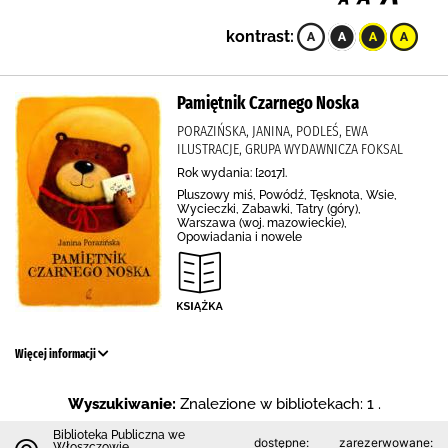
kontrast:
Pamiętnik Czarnego Noska
PORAZIŃSKA, JANINA, PODLEŚ, EWA
ILUSTRACJE, GRUPA WYDAWNICZA FOKSAL
Rok wydania: [2017].
Pluszowy miś, Powódź, Tęsknota, Wsie,
Wycieczki, Zabawki, Tatry (góry),
Warszawa (woj. mazowieckie),
Opowiadania i nowele
Więcej informacji
Wyszukiwanie:
Znalezione w bibliotekach: 1 .
Biblioteka Publiczna we
dostępne:
zarezerwowane:
Włoszczowie