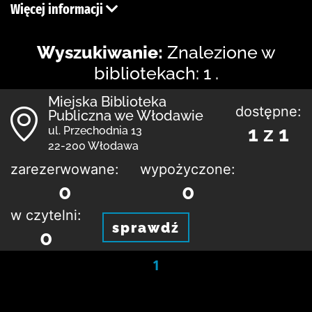
Więcej informacji
Wyszukiwanie:
Znalezione w
bibliotekach: 1 .
Miejska Biblioteka
dostępne:
Publiczna we Włodawie
1 z 1
ul. Przechodnia 13
22-200 Włodawa
zarezerwowane:
wypożyczone:
0
0
w czytelni:
sprawdź
0
1