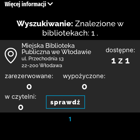
Więcej informacji
Wyszukiwanie:
Znalezione w
bibliotekach: 1 .
Miejska Biblioteka
dostępne:
Publiczna we Włodawie
1 z 1
ul. Przechodnia 13
22-200 Włodawa
zarezerwowane:
wypożyczone:
0
0
w czytelni:
sprawdź
0
1