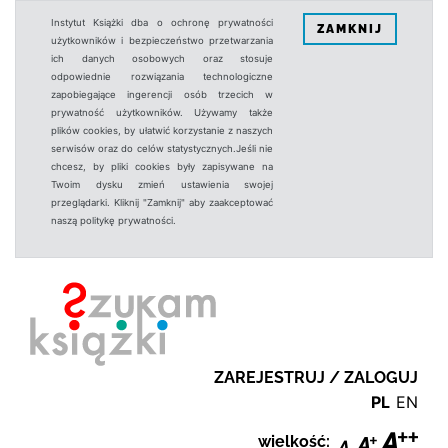
Instytut Książki dba o ochronę prywatności
ZAMKNIJ
użytkowników i bezpieczeństwo przetwarzania
ich danych osobowych oraz stosuje
odpowiednie rozwiązania technologiczne
zapobiegające ingerencji osób trzecich w
prywatność użytkowników. Używamy także
plików cookies, by ułatwić korzystanie z naszych
serwisów oraz do celów statystycznych.Jeśli nie
chcesz, by pliki cookies były zapisywane na
Twoim dysku zmień ustawienia swojej
przeglądarki. Kliknij "Zamknij" aby zaakceptować
naszą politykę prywatności.
ZAREJESTRUJ / ZALOGUJ
PL
EN
wielkość: