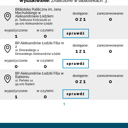
Wyszukiwanie:
Znalezione w bibliotekach: 3 .
Biblioteka Publiczna im. Jana
Machulskiego w
dostępne:
zarezerwowane:
Aleksandrowie Łódzkim
0 z 1
0
pl. Tadeusza Kościuszki 12
95-070 Aleksandrów Łódzki
wypożyczone:
w czytelni:
sprawdź
1
0
BP Aleksandrów Łodzki Filia nr
dostępne:
zarezerwowane:
2
1 z 1
0
ul. Dmowskiego 4
Dmowskiego Aleksandrów Łódzki
wypożyczone:
w czytelni:
sprawdź
0
0
BP Aleksandrów Łodzki Filia w
dostępne:
zarezerwowane:
Rąbieniu
0 z 1
0
ul. Pańska 14
95-070 Rąbień
wypożyczone:
w czytelni:
sprawdź
1
0
1