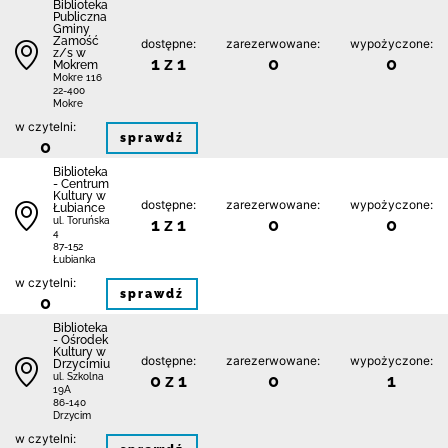
Biblio­teka
Publiczna
Gminy
Zamość
dostępne:
zarezerwowane:
wypożyczone:
z/s w
1 z 1
0
0
Mokrem
Mokre 116
22-400
Mokre
w czytelni:
sprawdź
0
Biblioteka
- Centrum
Kultury w
dostępne:
zarezerwowane:
wypożyczone:
Łubiance
1 z 1
0
0
ul. Toruńska
4
87-152
Łubianka
w czytelni:
sprawdź
0
Biblioteka
- Ośrodek
Kultury w
dostępne:
zarezerwowane:
wypożyczone:
Drzycimiu
0 z 1
0
1
ul. Szkolna
19A
86-140
Drzycim
w czytelni: