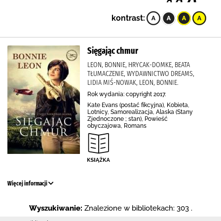
kontrast:
Sięgając chmur
LEON, BONNIE, HRYCAK-DOMKE, BEATA
TŁUMACZENIE, WYDAWNICTWO DREAMS,
LIDIA MIŚ-NOWAK, LEON, BONNIE.
Rok wydania: copyright 2017.
Kate Evans (postać fikcyjna), Kobieta,
Lotnicy, Samorealizacja, Alaska (Stany
Zjednoczone ; stan), Powieść
obyczajowa, Romans
Więcej informacji
Wyszukiwanie:
Znalezione w bibliotekach: 303 .