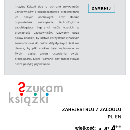
Instytut Książki dba o ochronę prywatności
ZAMKNIJ
użytkowników i bezpieczeństwo przetwarzania
ich danych osobowych oraz stosuje
odpowiednie rozwiązania technologiczne
zapobiegające ingerencji osób trzecich w
prywatność użytkowników. Używamy także
plików cookies, by ułatwić korzystanie z naszych
serwisów oraz do celów statystycznych.Jeśli nie
chcesz, by pliki cookies były zapisywane na
Twoim dysku zmień ustawienia swojej
przeglądarki. Kliknij "Zamknij" aby zaakceptować
naszą politykę prywatności.
ZAREJESTRUJ / ZALOGUJ
PL
EN
wielkość: