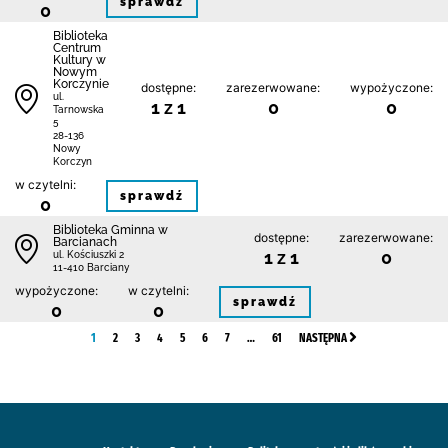
sprawdź
0
Biblioteka
Centrum
Kultury w
Nowym
Korczynie
dostępne:
zarezerwowane:
wypożyczone:
ul.
1 z 1
0
0
Tarnowska
5
28-136
Nowy
Korczyn
w czytelni:
sprawdź
0
Biblioteka Gminna w
dostępne:
zarezerwowane:
Barcianach
1 z 1
0
ul. Kościuszki 2
11-410 Barciany
wypożyczone:
w czytelni:
sprawdź
0
0
1
2
3
4
5
6
7
…
61
NASTĘPNA