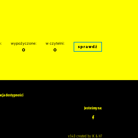
:
wypożyczone:
w czytelni:
sprawdź
0
0
acja dostępności
Jesteśmy na:
v.1.4.0 created by IK & H7