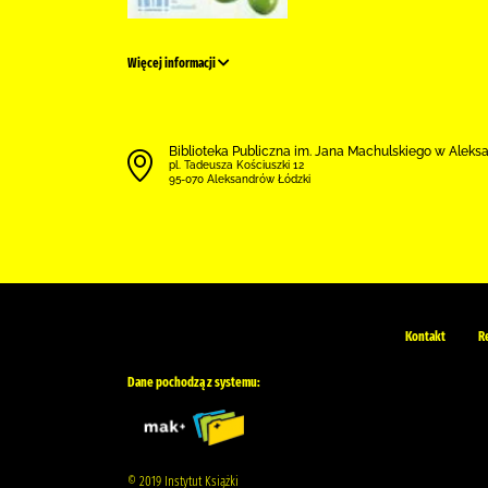
Więcej informacji
Biblioteka Publiczna im. Jana Machulskiego w Alek
pl. Tadeusza Kościuszki 12
95-070 Aleksandrów Łódzki
Kontakt
R
Dane pochodzą z systemu:
© 2019 Instytut Książki