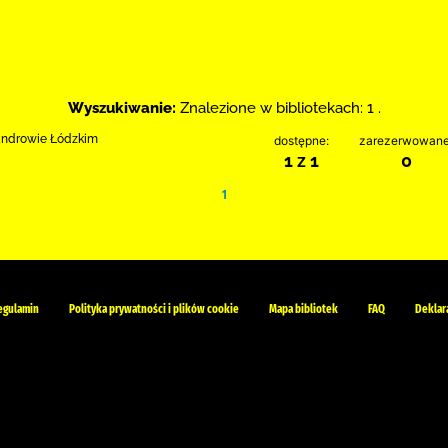
Wyszukiwanie:
Znalezione w bibliotekach: 1 .
sandrowie Łódzkim
dostępne:
zarezerwowane
1 z 1
0
1
egulamin
Polityka prywatności i plików cookie
Mapa bibliotek
FAQ
Deklar