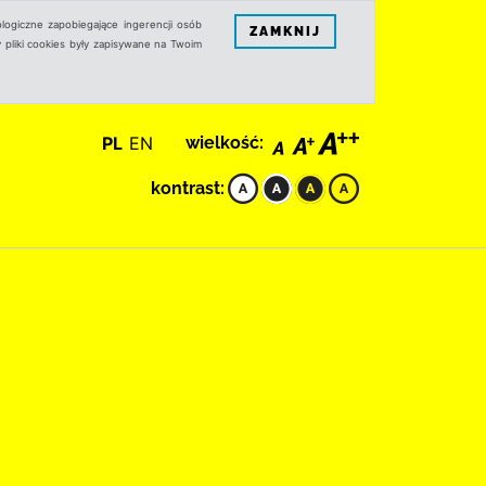
logiczne zapobiegające ingerencji osób
ZAMKNIJ
 pliki cookies były zapisywane na Twoim
PL
EN
wielkość:
kontrast: