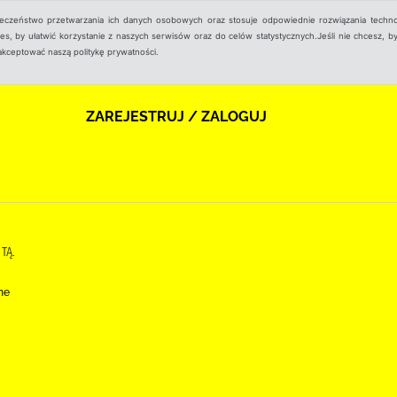
ieczeństwo przetwarzania ich danych osobowych oraz stosuje odpowiednie rozwiązania techno
, by ułatwić korzystanie z naszych serwisów oraz do celów statystycznych.Jeśli nie chcesz, by
aakceptować naszą politykę prywatności.
ZAREJESTRUJ / ZALOGUJ
 TĄ.
ne