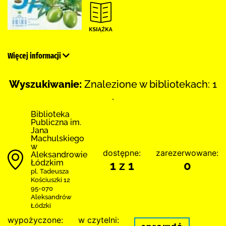
Więcej informacji
Wyszukiwanie:
Znalezione w bibliotekach: 1
.
Biblioteka
Publiczna im.
Jana
Machulskiego
w
dostępne:
zarezerwowane:
Aleksandrowie
Łódzkim
1 z 1
0
pl. Tadeusza
Kościuszki 12
95-070
Aleksandrów
Łódzki
wypożyczone:
w czytelni: