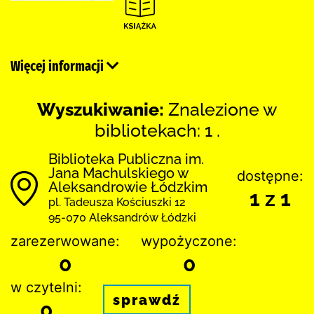
Więcej informacji
Wyszukiwanie:
Znalezione w
bibliotekach: 1 .
Biblioteka Publiczna im.
Jana Machulskiego w
dostępne:
Aleksandrowie Łódzkim
1 z 1
pl. Tadeusza Kościuszki 12
95-070 Aleksandrów Łódzki
zarezerwowane:
wypożyczone:
0
0
w czytelni:
sprawdź
0