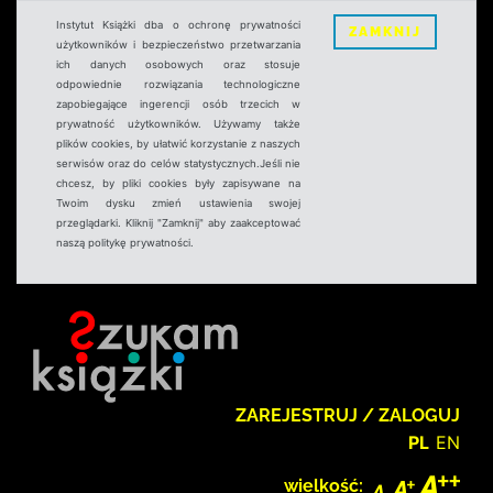
Instytut Książki dba o ochronę prywatności
ZAMKNIJ
użytkowników i bezpieczeństwo przetwarzania
ich danych osobowych oraz stosuje
odpowiednie rozwiązania technologiczne
zapobiegające ingerencji osób trzecich w
prywatność użytkowników. Używamy także
plików cookies, by ułatwić korzystanie z naszych
serwisów oraz do celów statystycznych.Jeśli nie
chcesz, by pliki cookies były zapisywane na
Twoim dysku zmień ustawienia swojej
przeglądarki. Kliknij "Zamknij" aby zaakceptować
naszą politykę prywatności.
ZAREJESTRUJ / ZALOGUJ
PL
EN
wielkość: