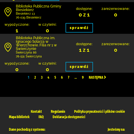
Biblioteka Publiczna Gminy
dostępne:
zarezerwowane:
Biesiekierz
0 z 1
0
Biesiekierz 13
76-039 Biesiekierz
wypożyczone:
w czytelni:
sprawdź
1
0
Biblioteka Publiczna im.
Ignacego Solarza w
dostępne:
zarezerwowane:
Wierzchowie. Filia nr 1 w
Świerczynie
1 z 1
0
Świerczyna 86
78-531 Świerczyna
wypożyczone:
w czytelni:
sprawdź
0
0
1
2
3
4
5
6
7
…
9
NASTĘPNA
Kontakt
Regulamin
Polityka prywatności i plików cookie
Mapa bibliotek
FAQ
Deklaracja dostępności
Dane pochodzą z systemu:
Jesteśmy na: