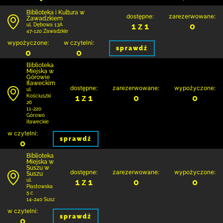
Biblioteka i Kultura w
dostępne:
zarezerwowane:
Zawadzkiem
1 z 1
0
ul. Dębowa 13A
47-120 Zawadzkie
wypożyczone:
w czytelni:
sprawdź
0
0
Biblioteka
Miejska w
Górowie
Iławeckim
dostępne:
zarezerwowane:
wypożyczone:
ul.
1 z 1
0
0
Kościuszki
26
11-220
Górowo
Iławeckie
w czytelni:
sprawdź
0
Biblioteka
Miejska w
Suszu w
dostępne:
zarezerwowane:
wypożyczone:
Suszu
1 z 1
0
0
ul.
Piastowska
5 c
14-240 Susz
w czytelni:
sprawdź
0