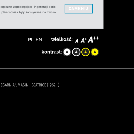
logiczne zapobiegające ingerencji osób
ZAMKNIJ
 pliki cookies były zapisywane na Twoim
PL
EN
wielkość:
kontrast:
ĘGARNIA", MASINI, BEATRICE (1962- )