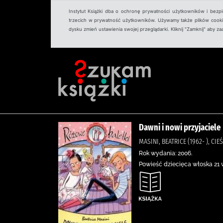
Instytut Książki dba o ochronę prywatności użytkowników i bezp
trzecich w prywatność użytkowników. Używamy także plików cookies
dysku zmień ustawienia swojej przeglądarki. Kliknij "Zamknij" aby z
Dawni i nowi przyjaciele
MASINI, BEATRICE (1962- ), CI
Rok wydania: 2006.
Powieść dziecięca włoska 21 