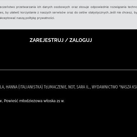
ieczeństwo przetwarzania ich danych osobowych oraz stosuje odpowiednie rozwiązania techno
, by ułatwić korzystanie z naszych serwisów oraz do celów statystycznych.Jeśli nie chcesz, by
aakceptować naszą politykę prywatności.
ZAREJESTRUJ / ZALOGUJ
EŚLA, HANNA (ITALIANISTKA) TŁUMACZENIE, NOT, SARA IL., WYDAWNICTWO "NASZA KSI
w., Powieść młodzieżowa włoska 21 w.