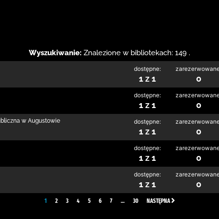
Wyszukiwanie:
Znalezione w bibliotekach: 149 .
dostępne:
zarezerwowane
1 z 1
0
dostępne:
zarezerwowane
1 z 1
0
ubliczna w Augustowie
dostępne:
zarezerwowane
1 z 1
0
dostępne:
zarezerwowane
1 z 1
0
dostępne:
zarezerwowane
1 z 1
0
1
2
3
4
5
6
7
…
30
NASTĘPNA