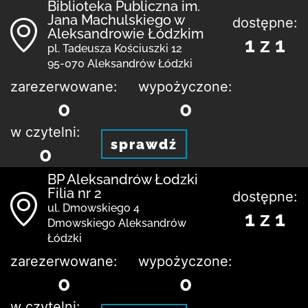
Biblioteka Publiczna im.
Jana Machulskiego w
dostępne:
Aleksandrowie Łódzkim
1 z 1
pl. Tadeusza Kościuszki 12
95-070 Aleksandrów Łódzki
zarezerwowane:
wypożyczone:
0
0
w czytelni:
sprawdź
0
BP Aleksandrów Łodzki
Filia nr 2
dostępne:
ul. Dmowskiego 4
1 z 1
Dmowskiego Aleksandrów
Łódzki
zarezerwowane:
wypożyczone:
0
0
w czytelni: