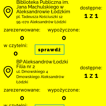
Biblioteka Publiczna im.
Jana Machulskiego w
dostępne:
Aleksandrowie Łódzkim
1 z 1
pl. Tadeusza Kościuszki 12
95-070 Aleksandrów Łódzki
zarezerwowane:
wypożyczone:
0
0
w czytelni:
sprawdź
0
BP Aleksandrów Łodzki
Filia nr 2
dostępne:
ul. Dmowskiego 4
1 z 1
Dmowskiego Aleksandrów
Łódzki
zarezerwowane:
wypożyczone:
0
0
w czytelni: