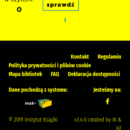
sprawdź
0
1
Kontakt
Regulamin
Polityka prywatności i plików cookie
Mapa bibliotek
FAQ
Deklaracja dostępności
Dane pochodzą z systemu:
Jesteśmy na:
© 2019 Instytut Książki
v.1.4.0 created by IK &
H7