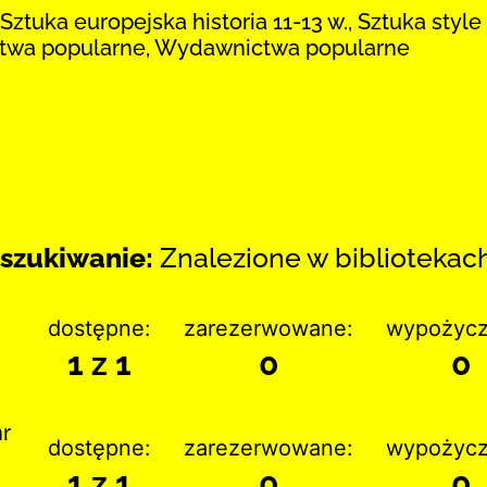
ztuka europejska historia 11-13 w., Sztuka style
ctwa popularne, Wydawnictwa popularne
szukiwanie:
Znalezione w bibliotekach:
dostępne:
zarezerwowane:
wypożycz
1 z 1
0
0
nr
dostępne:
zarezerwowane:
wypożycz
1 z 1
0
0