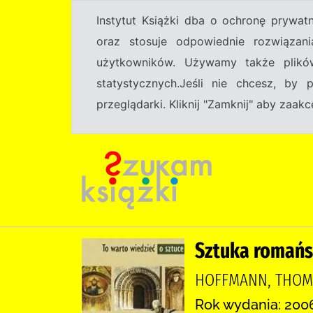
Instytut Książki dba o ochronę prywa
oraz stosuje odpowiednie rozwiązani
użytkowników. Używamy także plikó
statystycznych.Jeśli nie chcesz, by
przeglądarki. Kliknij "Zamknij" aby zaa
Sztuka romań
HOFFMANN, THOMAS
Rok wydania: 200