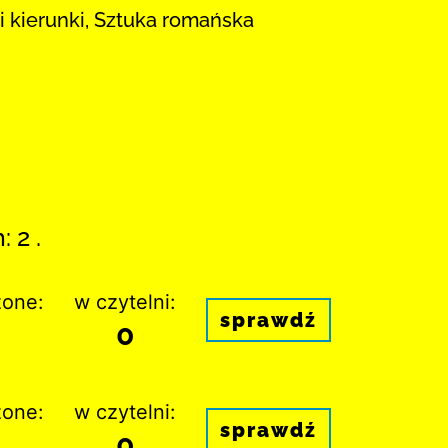
 i kierunki, Sztuka romańska
 2 .
one:
w czytelni:
sprawdź
0
one:
w czytelni:
sprawdź
0