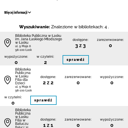
Więcej informacji
Wyszukiwanie:
Znalezione w bibliotekach: 4 .
Biblioteka Publiczna w Łasku
im. Jana Łaskiego Młodszego
dostępne:
zarezerwowane:
w Łasku
3 z 3
0
ul. 9 Maja 6
98-100 Łask
wypożyczone:
w czytelni:
sprawdź
0
2
Biblioteka
Publiczna
w Łasku
dostępne:
zarezerwowane:
wypożyczone:
Filia dla
2 z 2
0
0
Dzieci
ul. 9 Maja 6
98-100 Łask
w czytelni:
sprawdź
0
Biblioteka
Publiczna
w Łasku
dostępne:
zarezerwowane:
wypożyczone:
Filia w
Bałuczu
1 z 1
0
0
Bałucz 32