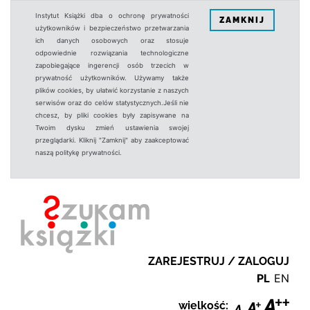
Instytut Książki dba o ochronę prywatności
ZAMKNIJ
użytkowników i bezpieczeństwo przetwarzania
ich danych osobowych oraz stosuje
odpowiednie rozwiązania technologiczne
zapobiegające ingerencji osób trzecich w
prywatność użytkowników. Używamy także
plików cookies, by ułatwić korzystanie z naszych
serwisów oraz do celów statystycznych.Jeśli nie
chcesz, by pliki cookies były zapisywane na
Twoim dysku zmień ustawienia swojej
przeglądarki. Kliknij "Zamknij" aby zaakceptować
naszą politykę prywatności.
ZAREJESTRUJ / ZALOGUJ
PL
EN
wielkość: