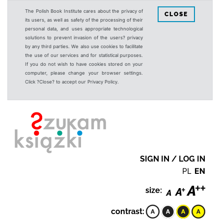
The Polish Book Institute cares about the privacy of
CLOSE
its users, as well as safety of the processing of their
personal data, and uses appropriate technological
solutions to prevent invasion of the users? privacy
by any third parties. We also use cookies to facilitate
the use of our services and for statistical purposes.
If you do not wish to have cookies stored on your
computer, please change your browser settings.
Click ?Close? to accept our Privacy Policy.
SIGN IN / LOG IN
PL
EN
size:
contrast: