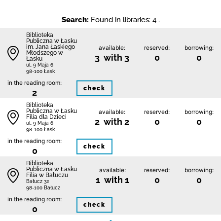
Search:
Found in libraries: 4 .
Biblioteka
Publiczna w Łasku
im. Jana Łaskiego
available:
reserved:
borrowing:
Młodszego w
3 with 3
0
0
Łasku
ul. 9 Maja 6
98-100 Łask
in the reading room:
check
2
Biblioteka
Publiczna w Łasku
available:
reserved:
borrowing:
Filia dla Dzieci
2 with 2
0
0
ul. 9 Maja 6
98-100 Łask
in the reading room:
check
0
Biblioteka
Publiczna w Łasku
available:
reserved:
borrowing:
Filia w Bałuczu
1 with 1
0
0
Bałucz 32
98-100 Bałucz
in the reading room:
check
0