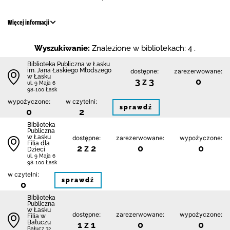
Więcej informacji
Wyszukiwanie:
Znalezione w bibliotekach: 4 .
Biblioteka Publiczna w Łasku
im. Jana Łaskiego Młodszego
dostępne:
zarezerwowane:
w Łasku
3 z 3
0
ul. 9 Maja 6
98-100 Łask
wypożyczone:
w czytelni:
sprawdź
0
2
Biblioteka
Publiczna
w Łasku
dostępne:
zarezerwowane:
wypożyczone:
Filia dla
2 z 2
0
0
Dzieci
ul. 9 Maja 6
98-100 Łask
w czytelni:
sprawdź
0
Biblioteka
Publiczna
w Łasku
dostępne:
zarezerwowane:
wypożyczone:
Filia w
Bałuczu
1 z 1
0
0
Bałucz 32