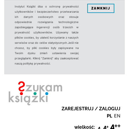
Instytut Książki dba o ochronę prywatności
ZAMKNIJ
użytkowników i bezpieczeństwo przetwarzania
ich danych osobowych oraz stosuje
odpowiednie rozwiązania technologiczne
zapobiegające ingerencji osób trzecich w
prywatność użytkowników. Używamy także
plików cookies, by ułatwić korzystanie z naszych
serwisów oraz do celów statystycznych.Jeśli nie
chcesz, by pliki cookies były zapisywane na
Twoim dysku zmień ustawienia swojej
przeglądarki. Kliknij "Zamknij" aby zaakceptować
naszą politykę prywatności.
ZAREJESTRUJ / ZALOGUJ
PL
EN
wielkość: