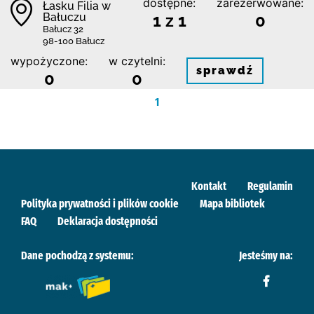
dostępne:
zarezerwowane:
Łasku Filia w
Bałuczu
1 z 1
0
Bałucz 32
98-100 Bałucz
wypożyczone:
w czytelni:
sprawdź
0
0
1
Kontakt
Regulamin
Polityka prywatności i plików cookie
Mapa bibliotek
FAQ
Deklaracja dostępności
Dane pochodzą z systemu:
Jesteśmy na: