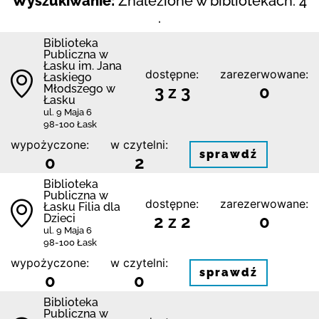
Wyszukiwanie:
Znalezione w bibliotekach: 4
.
Biblioteka
Publiczna w
Łasku im. Jana
dostępne:
zarezerwowane:
Łaskiego
Młodszego w
3 z 3
0
Łasku
ul. 9 Maja 6
98-100 Łask
wypożyczone:
w czytelni:
sprawdź
0
2
Biblioteka
Publiczna w
dostępne:
zarezerwowane:
Łasku Filia dla
Dzieci
2 z 2
0
ul. 9 Maja 6
98-100 Łask
wypożyczone:
w czytelni:
sprawdź
0
0
Biblioteka
Publiczna w