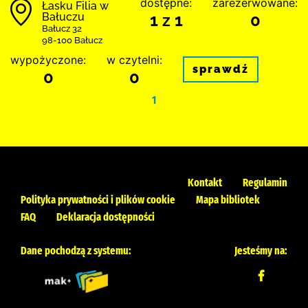
dostępne:
zarezerwowane:
Łasku Filia w
Bałuczu
1 z 1
0
Bałucz 32
98-100 Bałucz
wypożyczone:
w czytelni:
sprawdź
0
0
1
Kontakt
Regulamin
Polityka prywatności i plików cookie
Mapa bibliotek
FAQ
Deklaracja dostępności
Dane pochodzą z systemu:
Jesteśmy na: