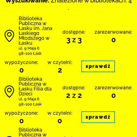
Wyszukiwanie:
Znalezione w bibliotekach: 4
.
Biblioteka
Publiczna w
Łasku im. Jana
dostępne:
zarezerwowane:
Łaskiego
Młodszego w
3 z 3
0
Łasku
ul. 9 Maja 6
98-100 Łask
wypożyczone:
w czytelni:
sprawdź
0
2
Biblioteka
Publiczna w
dostępne:
zarezerwowane:
Łasku Filia dla
Dzieci
2 z 2
0
ul. 9 Maja 6
98-100 Łask
wypożyczone:
w czytelni:
sprawdź
0
0
Biblioteka
Publiczna w