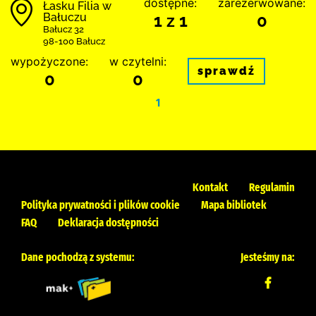
dostępne:
zarezerwowane:
Łasku Filia w
Bałuczu
1 z 1
0
Bałucz 32
98-100 Bałucz
wypożyczone:
w czytelni:
sprawdź
0
0
1
Kontakt
Regulamin
Polityka prywatności i plików cookie
Mapa bibliotek
FAQ
Deklaracja dostępności
Dane pochodzą z systemu:
Jesteśmy na: