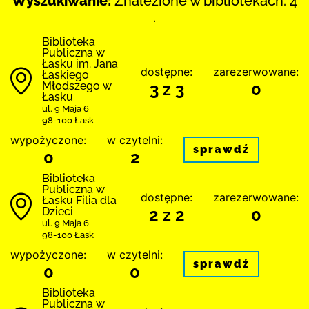
Wyszukiwanie:
Znalezione w bibliotekach: 4
.
Biblioteka
Publiczna w
Łasku im. Jana
dostępne:
zarezerwowane:
Łaskiego
Młodszego w
3 z 3
0
Łasku
ul. 9 Maja 6
98-100 Łask
wypożyczone:
w czytelni:
sprawdź
0
2
Biblioteka
Publiczna w
dostępne:
zarezerwowane:
Łasku Filia dla
Dzieci
2 z 2
0
ul. 9 Maja 6
98-100 Łask
wypożyczone:
w czytelni:
sprawdź
0
0
Biblioteka
Publiczna w