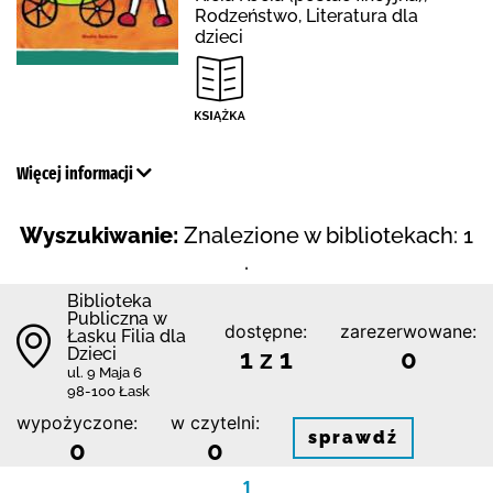
Rodzeństwo, Literatura dla
dzieci
Więcej informacji
Wyszukiwanie:
Znalezione w bibliotekach: 1
.
Biblioteka
Publiczna w
dostępne:
zarezerwowane:
Łasku Filia dla
Dzieci
1 z 1
0
ul. 9 Maja 6
98-100 Łask
wypożyczone:
w czytelni:
sprawdź
0
0
1