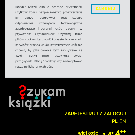
Instytut Książki dba o ochronę prywatności
ZAMKNIJ
użytkowników i bezpieczeństwo przetwarzania
ich danych osobowych oraz stosuje
odpowiednie rozwiązania technologiczne
zapobiegające ingerencji osób trzecich w
prywatność użytkowników. Używamy także
plików cookies, by ułatwić korzystanie z naszych
serwisów oraz do celów statystycznych.Jeśli nie
chcesz, by pliki cookies były zapisywane na
Twoim dysku zmień ustawienia swojej
przeglądarki. Kliknij "Zamknij" aby zaakceptować
naszą politykę prywatności.
ZAREJESTRUJ / ZALOGUJ
PL
EN
wielkość: