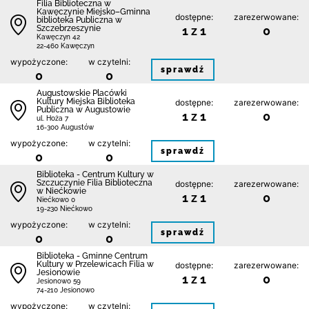
Filia Biblioteczna w
Kawęczynie Miejsko–Gminna
dostępne:
zarezerwowane:
biblioteka Publiczna w
Szczebrzeszynie
1 z 1
0
Kawęczyn 42
22-460 Kawęczyn
wypożyczone:
w czytelni:
sprawdź
0
0
Augustowskie Placówki
Kultury Miejska Biblioteka
dostępne:
zarezerwowane:
Publiczna w Augustowie
1 z 1
0
ul. Hoża 7
16-300 Augustów
wypożyczone:
w czytelni:
sprawdź
0
0
Biblioteka - Centrum Kultury w
Szczuczynie Filia Biblioteczna
dostępne:
zarezerwowane:
w Niećkowie
1 z 1
0
Niećkowo 0
19-230 Niećkowo
wypożyczone:
w czytelni:
sprawdź
0
0
Biblioteka - Gminne Centrum
Kultury w Przelewicach Filia w
dostępne:
zarezerwowane:
Jesionowie
1 z 1
0
Jesionowo 59
74-210 Jesionowo
wypożyczone:
w czytelni: