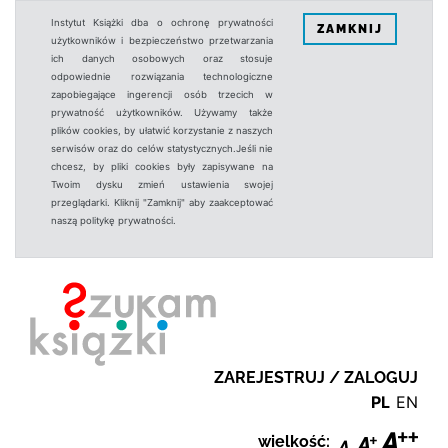
Instytut Książki dba o ochronę prywatności
ZAMKNIJ
użytkowników i bezpieczeństwo przetwarzania
ich danych osobowych oraz stosuje
odpowiednie rozwiązania technologiczne
zapobiegające ingerencji osób trzecich w
prywatność użytkowników. Używamy także
plików cookies, by ułatwić korzystanie z naszych
serwisów oraz do celów statystycznych.Jeśli nie
chcesz, by pliki cookies były zapisywane na
Twoim dysku zmień ustawienia swojej
przeglądarki. Kliknij "Zamknij" aby zaakceptować
naszą politykę prywatności.
ZAREJESTRUJ / ZALOGUJ
PL
EN
wielkość: