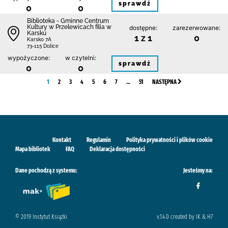
sprawdź
0
0
Biblioteka - Gminne Centrum
Kultury w Przelewicach filia w
dostępne:
zarezerwowane:
Karsku
1 z 1
0
Karsko 7A
73-115 Dolice
wypożyczone:
w czytelni:
sprawdź
0
0
1
2
3
4
5
6
7
…
51
NASTĘPNA
Kontakt
Regulamin
Polityka prywatności i plików cookie
Mapa bibliotek
FAQ
Deklaracja dostępności
Dane pochodzą z systemu:
Jesteśmy na:
© 2019 Instytut Książki
v.1.4.0 created by IK & H7