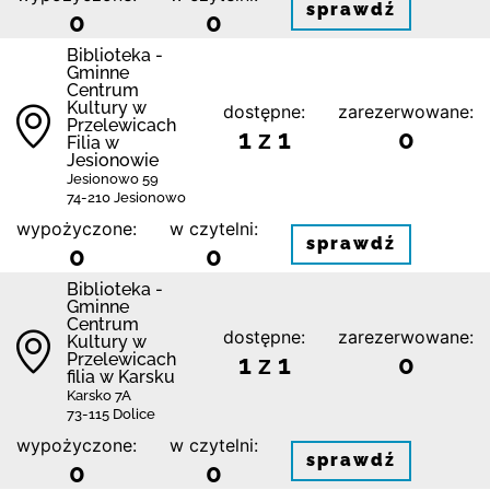
sprawdź
0
0
Biblioteka -
Gminne
Centrum
Kultury w
dostępne:
zarezerwowane:
Przelewicach
1 z 1
0
Filia w
Jesionowie
Jesionowo 59
74-210 Jesionowo
wypożyczone:
w czytelni:
sprawdź
0
0
Biblioteka -
Gminne
Centrum
dostępne:
zarezerwowane:
Kultury w
Przelewicach
1 z 1
0
filia w Karsku
Karsko 7A
73-115 Dolice
wypożyczone:
w czytelni:
sprawdź
0
0