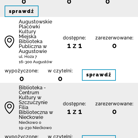
0
0
0
sprawdź
Augustowskie
Placówki
Kultury
Miejska
dostępne:
zarezerwowane:
Biblioteka
1 z 1
0
Publiczna w
Augustowie
ul. Hoża 7
16-300 Augustów
wypożyczone:
w czytelni:
sprawdź
0
0
Biblioteka -
Centrum
Kultury w
Szczuczynie
dostępne:
zarezerwowane:
Filia
1 z 1
0
Biblioteczna w
Niećkowie
Niećkowo 0
19-230 Niećkowo
wypożyczone:
w czytelni: