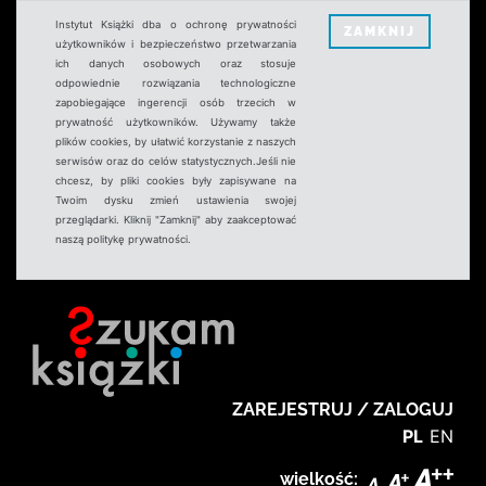
Instytut Książki dba o ochronę prywatności
ZAMKNIJ
użytkowników i bezpieczeństwo przetwarzania
ich danych osobowych oraz stosuje
odpowiednie rozwiązania technologiczne
zapobiegające ingerencji osób trzecich w
prywatność użytkowników. Używamy także
plików cookies, by ułatwić korzystanie z naszych
serwisów oraz do celów statystycznych.Jeśli nie
chcesz, by pliki cookies były zapisywane na
Twoim dysku zmień ustawienia swojej
przeglądarki. Kliknij "Zamknij" aby zaakceptować
naszą politykę prywatności.
ZAREJESTRUJ / ZALOGUJ
PL
EN
wielkość: