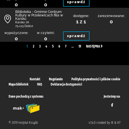
sprawdź
0
0
Biblioteka - Gminne Centrum
Kultury w Przelewicach filia w
dostępne:
zarezerwowane:
Karsku
1 z 1
0
Karsko 7A
73-115 Dolice
wypożyczone:
w czytelni:
sprawdź
0
0
1
2
3
4
5
6
7
…
51
NASTĘPNA
Kontakt
Regulamin
Polityka prywatności i plików cookie
Mapa bibliotek
FAQ
Deklaracja dostępności
Dane pochodzą z systemu:
Jesteśmy na:
© 2019 Instytut Książki
v.1.4.0 created by IK & H7