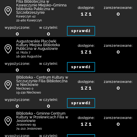
Filia Biblioteczna w
Kawęczynie Miejsko–Gminna
dostępne:
zarezerwowane:
biblioteka Publiczna w
Szczebrzeszynie
1 z 1
0
Kawęczyn 42
22-460 Kawęczyn
wypożyczone:
w czytelni:
sprawdź
0
0
Augustowskie Placówki
Kultury Miejska Biblioteka
dostępne:
zarezerwowane:
Publiczna w Augustowie
1 z 1
0
ul. Hoża 7
16-300 Augustów
wypożyczone:
w czytelni:
sprawdź
0
0
Biblioteka - Centrum Kultury w
Szczuczynie Filia Biblioteczna
dostępne:
zarezerwowane:
w Niećkowie
1 z 1
0
Niećkowo 0
19-230 Niećkowo
wypożyczone:
w czytelni:
sprawdź
0
0
Biblioteka - Gminne Centrum
Kultury w Przelewicach Filia w
dostępne:
zarezerwowane:
Jesionowie
1 z 1
0
Jesionowo 59
74-210 Jesionowo
wypożyczone:
w czytelni: