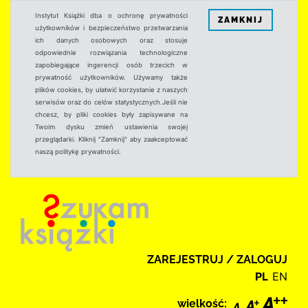
Instytut Książki dba o ochronę prywatności
ZAMKNIJ
użytkowników i bezpieczeństwo przetwarzania
ich danych osobowych oraz stosuje
odpowiednie rozwiązania technologiczne
zapobiegające ingerencji osób trzecich w
prywatność użytkowników. Używamy także
plików cookies, by ułatwić korzystanie z naszych
serwisów oraz do celów statystycznych.Jeśli nie
chcesz, by pliki cookies były zapisywane na
Twoim dysku zmień ustawienia swojej
przeglądarki. Kliknij "Zamknij" aby zaakceptować
naszą politykę prywatności.
ZAREJESTRUJ / ZALOGUJ
PL
EN
wielkość: