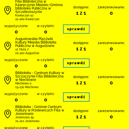
Filia Biblioteczna w
Kawęczynie Miejsko–Gminna
dostępne:
zarezerwowane:
biblioteka Publiczna w
Szczebrzeszynie
1 z 1
0
Kawęczyn 42
22-460 Kawęczyn
wypożyczone:
w czytelni:
sprawdź
0
0
Augustowskie Placówki
Kultury Miejska Biblioteka
dostępne:
zarezerwowane:
Publiczna w Augustowie
1 z 1
0
ul. Hoża 7
16-300 Augustów
wypożyczone:
w czytelni:
sprawdź
0
0
Biblioteka - Centrum Kultury w
Szczuczynie Filia Biblioteczna
dostępne:
zarezerwowane:
w Niećkowie
1 z 1
0
Niećkowo 0
19-230 Niećkowo
wypożyczone:
w czytelni:
sprawdź
0
0
Biblioteka - Gminne Centrum
Kultury w Przelewicach Filia w
dostępne:
zarezerwowane:
Jesionowie
1 z 1
0
Jesionowo 59
74-210 Jesionowo
wypożyczone:
w czytelni: