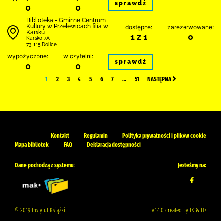
sprawdź
0
0
Biblioteka - Gminne Centrum
Kultury w Przelewicach filia w
dostępne:
zarezerwowane:
Karsku
1 z 1
0
Karsko 7A
73-115 Dolice
wypożyczone:
w czytelni:
sprawdź
0
0
1
2
3
4
5
6
7
…
51
NASTĘPNA
Kontakt
Regulamin
Polityka prywatności i plików cookie
Mapa bibliotek
FAQ
Deklaracja dostępności
Dane pochodzą z systemu:
Jesteśmy na:
© 2019 Instytut Książki
v.1.4.0 created by IK & H7