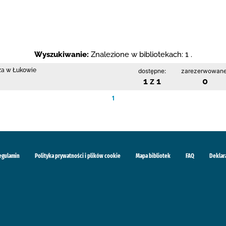
Wyszukiwanie:
Znalezione w bibliotekach: 1 .
cza w Łukowie
dostępne:
zarezerwowane
1 z 1
0
1
egulamin
Polityka prywatności i plików cookie
Mapa bibliotek
FAQ
Deklar