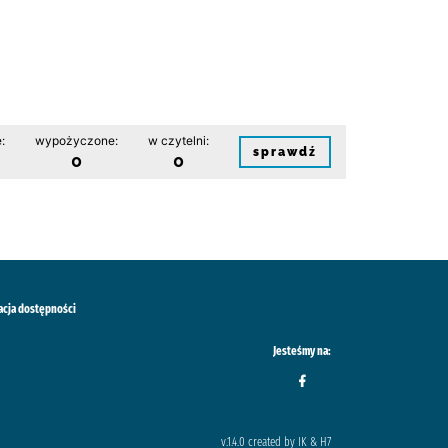
:
wypożyczone:
w czytelni:
sprawdź
0
0
acja dostępności
Jesteśmy na:
v.1.4.0 created by IK & H7