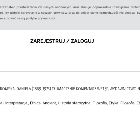
ieczeństwo przetwarzania ich danych osobowych oraz stosuje odpowiednie rozwiązania techno
, by ułatwić korzystanie z naszych serwisów oraz do celów statystycznych.Jeśli nie chcesz, by
aakceptować naszą politykę prywatności.
ZAREJESTRUJ / ZALOGUJ
), GROMSKA, DANIELA (1889-1973) TŁUMACZENIE KOMENTARZ WSTĘP, WYDAWNICTW
a i interpretacja., Ethics, Ancient, Historia starożytna, Filozofia, Etyka, Filozofia, E