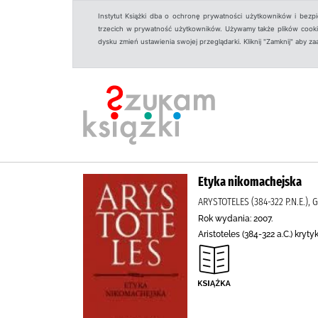
Instytut Książki dba o ochronę prywatności użytkowników i bezp
trzecich w prywatność użytkowników. Używamy także plików cookies
dysku zmień ustawienia swojej przeglądarki. Kliknij "Zamknij" aby z
Etyka nikomachejska
ARYSTOTELES (384-322 P.N.E.
Rok wydania: 2007.
Aristoteles (384-322 a.C.) krytyk