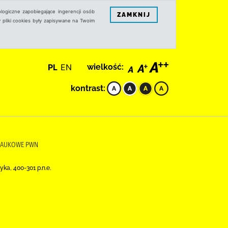
logiczne zapobiegające ingerencji osób
ZAMKNIJ
 pliki cookies były zapisywane na Twoim
PL
EN
wielkość:
kontrast:
O NAUKOWE PWN
tyka, 400-301 p.n.e.