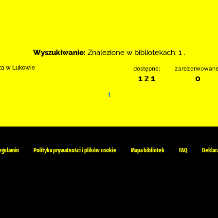
Wyszukiwanie:
Znalezione w bibliotekach: 1 .
cza w Łukowie
dostępne:
zarezerwowane
1 z 1
0
1
egulamin
Polityka prywatności i plików cookie
Mapa bibliotek
FAQ
Deklar