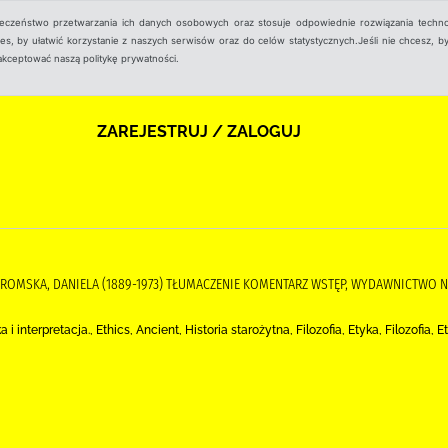
ieczeństwo przetwarzania ich danych osobowych oraz stosuje odpowiednie rozwiązania techno
, by ułatwić korzystanie z naszych serwisów oraz do celów statystycznych.Jeśli nie chcesz, by
aakceptować naszą politykę prywatności.
ZAREJESTRUJ / ZALOGUJ
), GROMSKA, DANIELA (1889-1973) TŁUMACZENIE KOMENTARZ WSTĘP, WYDAWNICTW
a i interpretacja., Ethics, Ancient, Historia starożytna, Filozofia, Etyka, Filozofia, E