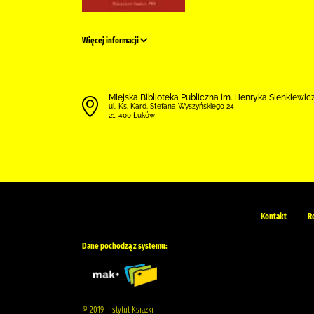
Więcej informacji
Miejska Biblioteka Publiczna im. Henryka Sienkiewi
ul. Ks. Kard. Stefana Wyszyńskiego 24
21-400 Łuków
Kontakt
R
Dane pochodzą z systemu:
© 2019 Instytut Książki