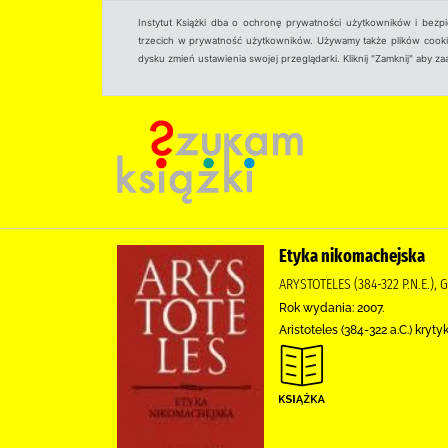
Instytut Książki dba o ochronę prywatności użytkowników i bezp
trzecich w prywatność użytkowników. Używamy także plików cookies
dysku zmień ustawienia swojej przeglądarki. Kliknij "Zamknij" aby z
Etyka nikomachejska
ARYSTOTELES (384-322 P.N.E.
Rok wydania: 2007.
Aristoteles (384-322 a.C.) krytyk