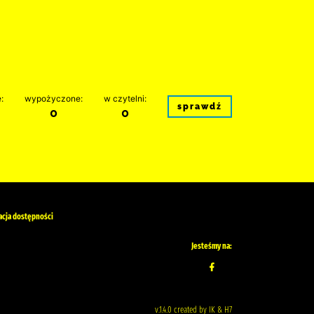
:
wypożyczone:
w czytelni:
sprawdź
0
0
acja dostępności
Jesteśmy na:
v.1.4.0 created by IK & H7