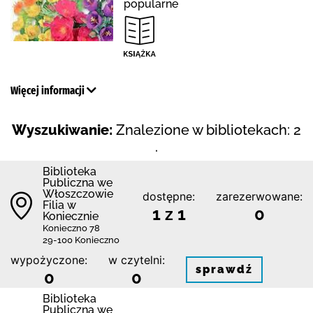
popularne
Więcej informacji
Wyszukiwanie:
Znalezione w bibliotekach: 2
.
Biblioteka
Publiczna we
Włoszczowie
dostępne:
zarezerwowane:
Filia w
1 z 1
0
Koniecznie
Konieczno 78
29-100 Konieczno
wypożyczone:
w czytelni:
sprawdź
0
0
Biblioteka
Publiczna we