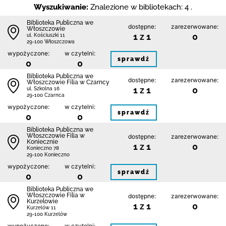
Wyszukiwanie:
Znalezione w bibliotekach: 4 .
Biblioteka Publiczna we
dostępne:
zarezerwowane:
Włoszczowie
1 z 1
0
ul. Kościuszki 11
29-100 Włoszczowa
wypożyczone:
w czytelni:
sprawdź
0
0
Biblioteka Publiczna we
dostępne:
zarezerwowane:
Włoszczowie Filia w Czarncy
1 z 1
0
ul. Szkolna 16
29-100 Czarnca
wypożyczone:
w czytelni:
sprawdź
0
0
Biblioteka Publiczna we
Włoszczowie Filia w
dostępne:
zarezerwowane:
Koniecznie
1 z 1
0
Konieczno 78
29-100 Konieczno
wypożyczone:
w czytelni:
sprawdź
0
0
Biblioteka Publiczna we
Włoszczowie Filia w
dostępne:
zarezerwowane:
Kurzelowie
1 z 1
0
Kurzelów 11
29-100 Kurzelów
wypożyczone:
w czytelni: