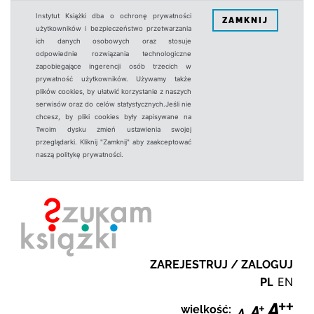
Instytut Książki dba o ochronę prywatności
ZAMKNIJ
użytkowników i bezpieczeństwo przetwarzania
ich danych osobowych oraz stosuje
odpowiednie rozwiązania technologiczne
zapobiegające ingerencji osób trzecich w
prywatność użytkowników. Używamy także
plików cookies, by ułatwić korzystanie z naszych
serwisów oraz do celów statystycznych.Jeśli nie
chcesz, by pliki cookies były zapisywane na
Twoim dysku zmień ustawienia swojej
przeglądarki. Kliknij "Zamknij" aby zaakceptować
naszą politykę prywatności.
ZAREJESTRUJ / ZALOGUJ
PL
EN
wielkość: