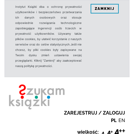
Instytut Książki dba o ochronę prywatności
ZAMKNIJ
użytkowników i bezpieczeństwo przetwarzania
ich danych osobowych oraz stosuje
odpowiednie rozwiązania technologiczne
zapobiegające ingerencji osób trzecich w
prywatność użytkowników. Używamy także
plików cookies, by ułatwić korzystanie z naszych
serwisów oraz do celów statystycznych.Jeśli nie
chcesz, by pliki cookies były zapisywane na
Twoim dysku zmień ustawienia swojej
przeglądarki. Kliknij "Zamknij" aby zaakceptować
naszą politykę prywatności.
ZAREJESTRUJ / ZALOGUJ
PL
EN
wielkość: