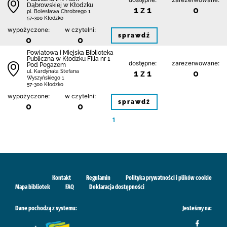
Dąbrowskiej w Kłodzku
1 z 1
0
pl. Bolesława Chrobrego 1
57-300 Kłodzko
wypożyczone:
w czytelni:
sprawdź
0
0
Powiatowa i Miejska Biblioteka
Publiczna w Kłodzku Filia nr 1
dostępne:
zarezerwowane:
Pod Pegazem
1 z 1
0
ul. Kardynała Stefana
Wyszyńskiego 1
57-300 Kłodzko
wypożyczone:
w czytelni:
sprawdź
0
0
1
Kontakt
Regulamin
Polityka prywatności i plików cookie
Mapa bibliotek
FAQ
Deklaracja dostępności
Dane pochodzą z systemu:
Jesteśmy na: