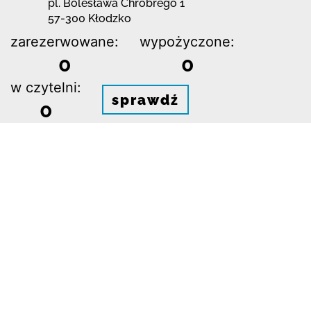
pl. Bolesława Chrobrego 1
57-300 Kłodzko
zarezerwowane:
wypożyczone:
0
0
w czytelni:
sprawdź
0
Powiatowa i Miejska
Biblioteka Publiczna w
Kłodzku Filia nr 1 Pod
dostępne:
Pegazem
1 z 1
ul. Kardynała Stefana
Wyszyńskiego 1
57-300 Kłodzko
zarezerwowane:
wypożyczone:
0
0
w czytelni:
sprawdź