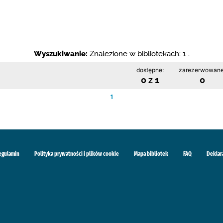
Wyszukiwanie:
Znalezione w bibliotekach: 1 .
dostępne:
zarezerwowane
0 z 1
0
1
egulamin
Polityka prywatności i plików cookie
Mapa bibliotek
FAQ
Deklar