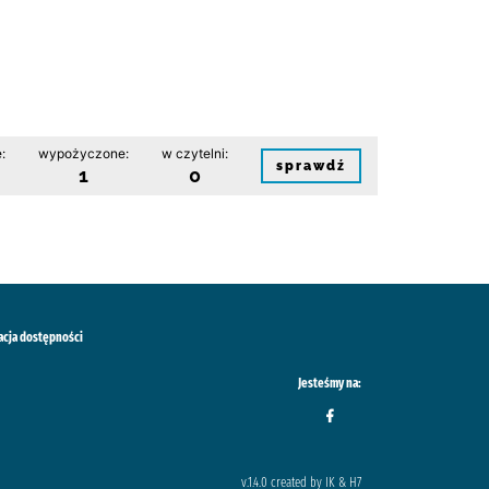
:
wypożyczone:
w czytelni:
sprawdź
1
0
acja dostępności
Jesteśmy na:
v.1.4.0 created by IK & H7