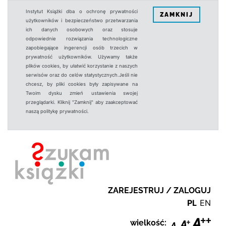
Instytut Książki dba o ochronę prywatności
ZAMKNIJ
użytkowników i bezpieczeństwo przetwarzania
ich danych osobowych oraz stosuje
odpowiednie rozwiązania technologiczne
zapobiegające ingerencji osób trzecich w
prywatność użytkowników. Używamy także
plików cookies, by ułatwić korzystanie z naszych
serwisów oraz do celów statystycznych.Jeśli nie
chcesz, by pliki cookies były zapisywane na
Twoim dysku zmień ustawienia swojej
przeglądarki. Kliknij "Zamknij" aby zaakceptować
naszą politykę prywatności.
ZAREJESTRUJ / ZALOGUJ
PL
EN
wielkość: