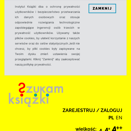
Instytut Książki dba o ochronę prywatności
ZAMKNIJ
użytkowników i bezpieczeństwo przetwarzania
ich danych osobowych oraz stosuje
odpowiednie rozwiązania technologiczne
zapobiegające ingerencji osób trzecich w
prywatność użytkowników. Używamy także
plików cookies, by ułatwić korzystanie z naszych
serwisów oraz do celów statystycznych.Jeśli nie
chcesz, by pliki cookies były zapisywane na
Twoim dysku zmień ustawienia swojej
przeglądarki. Kliknij "Zamknij" aby zaakceptować
naszą politykę prywatności.
ZAREJESTRUJ / ZALOGUJ
PL
EN
wielkość: