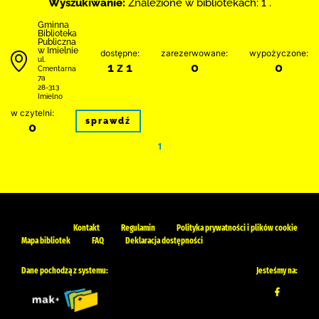
Wyszukiwanie:
Znalezione w bibliotekach: 1 .
Gminna
Biblioteka
Publiczna
w Imielnie
dostępne:
zarezerwowane:
wypożyczone:
ul.
1 z 1
0
0
Cmentarna
7a
28-313
Imielno
w czytelni:
sprawdź
0
1
Kontakt
Regulamin
Polityka prywatności i plików cookie
Mapa bibliotek
FAQ
Deklaracja dostępności
Dane pochodzą z systemu:
Jesteśmy na: