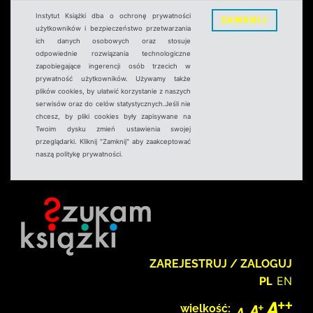
Instytut Książki dba o ochronę prywatności
ZAMKNIJ
użytkowników i bezpieczeństwo przetwarzania
ich danych osobowych oraz stosuje
odpowiednie rozwiązania technologiczne
zapobiegające ingerencji osób trzecich w
prywatność użytkowników. Używamy także
plików cookies, by ułatwić korzystanie z naszych
serwisów oraz do celów statystycznych.Jeśli nie
chcesz, by pliki cookies były zapisywane na
Twoim dysku zmień ustawienia swojej
przeglądarki. Kliknij "Zamknij" aby zaakceptować
naszą politykę prywatności.
ZAREJESTRUJ / ZALOGUJ
PL
EN
wielkość: