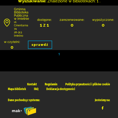
Wyszukiwanie:
Znalezione w bibliotekach: 1 .
Gminna
Biblioteka
Publiczna
w Imielnie
dostępne:
zarezerwowane:
wypożyczone:
ul.
1 z 1
0
0
Cmentarna
7a
28-313
Imielno
w czytelni:
sprawdź
0
1
Kontakt
Regulamin
Polityka prywatności i plików cookie
Mapa bibliotek
FAQ
Deklaracja dostępności
Dane pochodzą z systemu:
Jesteśmy na: