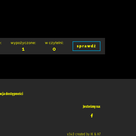
:
wypożyczone:
w czytelni:
sprawdź
1
0
acja dostępności
Jesteśmy na:
v.1.4.0 created by IK & H7