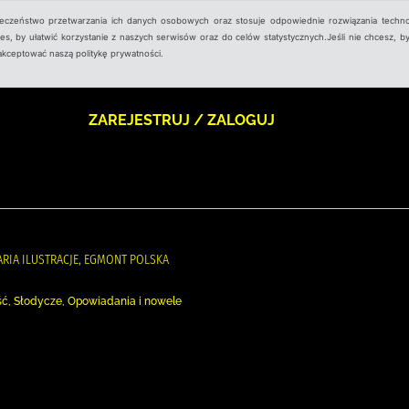
ieczeństwo przetwarzania ich danych osobowych oraz stosuje odpowiednie rozwiązania techno
, by ułatwić korzystanie z naszych serwisów oraz do celów statystycznych.Jeśli nie chcesz, by
aakceptować naszą politykę prywatności.
ZAREJESTRUJ / ZALOGUJ
ARIA ILUSTRACJE, EGMONT POLSKA
ość, Słodycze, Opowiadania i nowele