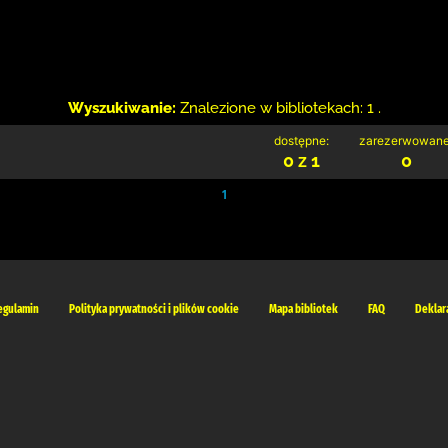
Wyszukiwanie:
Znalezione w bibliotekach: 1 .
dostępne:
zarezerwowane
0 z 1
0
1
egulamin
Polityka prywatności i plików cookie
Mapa bibliotek
FAQ
Deklar