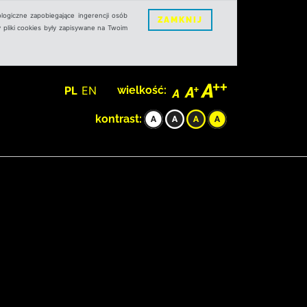
logiczne zapobiegające ingerencji osób
ZAMKNIJ
 pliki cookies były zapisywane na Twoim
PL
EN
wielkość:
kontrast: