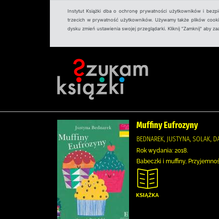
Instytut Książki dba o ochronę prywatności użytkowników i bezp
trzecich w prywatność użytkowników. Używamy także plików cookies
dysku zmień ustawienia swojej przeglądarki. Kliknij "Zamknij" aby z
Muffiny Eufrozyny
BEDNAREK, JUSTYNA, SOLAK, D
Rok wydania: 2018.
Babeczki i muffiny, Przyjemn