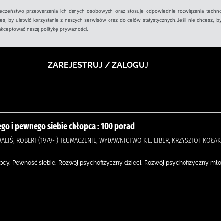
ieczeństwo przetwarzania ich danych osobowych oraz stosuje odpowiednie rozwiązania techno
, by ułatwić korzystanie z naszych serwisów oraz do celów statystycznych.Jeśli nie chcesz, by
aakceptować naszą politykę prywatności.
ZAREJESTRUJ / ZALOGUJ
go i pewnego siebie chłopca : 100 porad
WALIŚ, ROBERT (1979- ) TŁUMACZENIE, WYDAWNICTWO K.E. LIBER, KRZYSZTOF KOŁA
cy, Pewność siebie, Rozwój psychofizyczny dzieci, Rozwój psychofizyczny młod