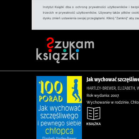
Instytut Książki dba o ochronę prywatności użytkowników i bezp
trzecich w prywatność użytkowników. Używamy także plików cookies
dysku zmień ustawienia swojej przeglądarki. Kliknij "Zamknij" aby z
Jak wychować szczęśliwe
HARTLEY-BREWER, ELIZABETH, 
Rok wydania: 2007.
Wychowanie w rodzinie, Chłop