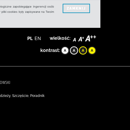
logiczne zapobiegające ingerencji osób
ZAMKNIJ
 pliki cookies były zapisywane na Twoim
PL
EN
wielkość:
kontrast:
KOWSKI
zieży, Szczęście, Poradnik