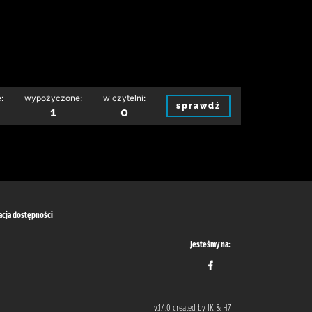
:
wypożyczone:
w czytelni:
sprawdź
1
0
acja dostępności
Jesteśmy na:
v.1.4.0 created by IK & H7