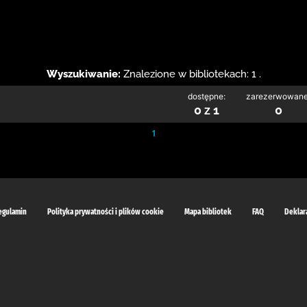
Wyszukiwanie:
Znalezione w bibliotekach: 1 .
dostępne:
zarezerwowane
0 z 1
0
1
egulamin
Polityka prywatności i plików cookie
Mapa bibliotek
FAQ
Deklar